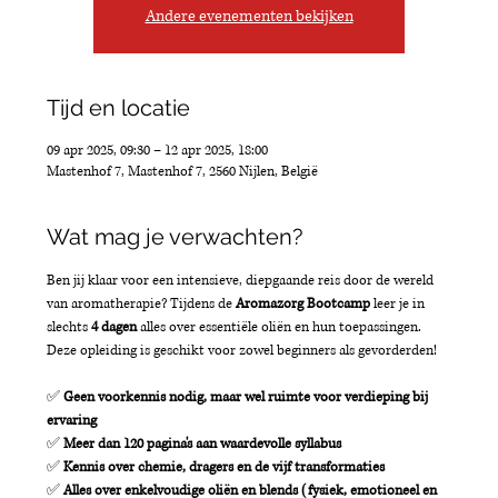
Andere evenementen bekijken
Tijd en locatie
09 apr 2025, 09:30 – 12 apr 2025, 18:00
Mastenhof 7, Mastenhof 7, 2560 Nijlen, België
Wat mag je verwachten?
Ben jij klaar voor een intensieve, diepgaande reis door de wereld 
van aromatherapie? Tijdens de 
Aromazorg Bootcamp
 leer je in 
slechts 
4 dagen
 alles over essentiële oliën en hun toepassingen. 
Deze opleiding is geschikt voor zowel beginners als gevorderden!
✅ 
Geen voorkennis nodig, maar wel ruimte voor verdieping bij 
ervaring
✅ 
Meer dan 120 pagina's aan waardevolle syllabus
✅ 
Kennis over chemie, dragers en de vijf transformaties
✅ 
Alles over enkelvoudige oliën en blends (fysiek, emotioneel en 